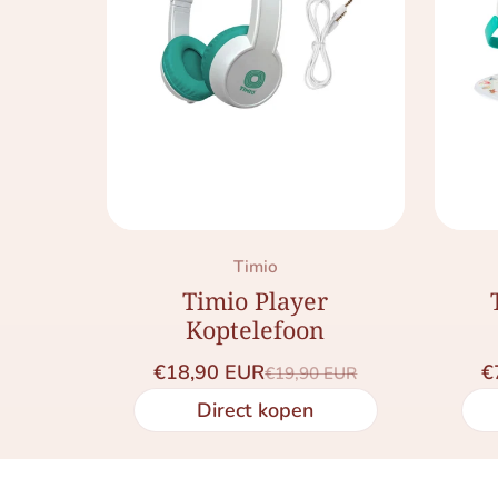
Merk:
Timio
Timio Player
Koptelefoon
€18,90 EUR
€
€19,90 EUR
Saleprijs
Normale prijs
Direct kopen