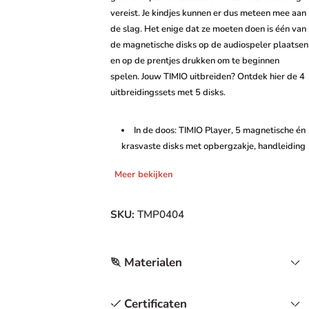
vereist. Je kindjes kunnen er dus meteen mee aan
de slag. Het enige dat ze moeten doen is één van
de magnetische disks op de audiospeler plaatsen
en op de prentjes drukken om te beginnen
spelen. Jouw TIMIO uitbreiden? Ontdek hier de 4
uitbreidingssets met 5 disks.
In de doos: TIMIO Player, 5 magnetische én
krasvaste disks met opbergzakje, handleiding
Inbegrepen schijven boerderijdieren,
Meer bekijken
klassieke muziek, voertuigen,
luisterverhaaltjes, slaapliedjes
SKU:
TMP0404
Inclusief 8 verschillende talen: Nederlands,
Frans, Engels, Duits, Spaas, Pools, Italiaans en
Portugees
Materialen
Voor kinderen van 2 tot 6 jaar (vroeger te
gebruiken mits ouderlijk toezicht)
Certificaten