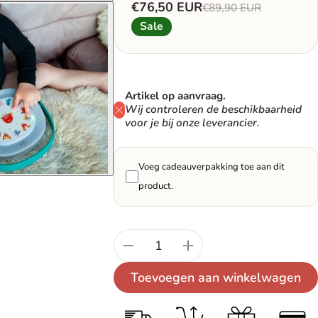
€76,50 EUR
€89,90 EUR
Saleprijs
Normale prijs
Sale
Artikel op aanvraag.
Wij controleren de beschikbaarheid
voor je bij onze leverancier.
Voeg cadeauverpakking toe aan dit
product.
Aantal:
Toevoegen aan winkelwagen