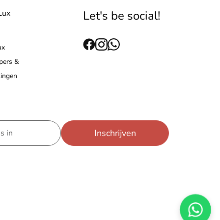
Lux
Let's be social!
ux
 pers &
ingen
Inschrijven