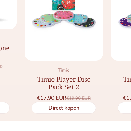
cone
UR
prijs
Merk:
Timio
Timio Player Disc
Ti
Pack Set 2
€17,90 EUR
€1
€19,90 EUR
Saleprijs
Normale prijs
Direct kopen