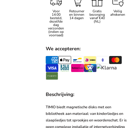
Voor
Retourner
Gratis
Veilig
14:00
en binnen
bezorging
afrekenen
besteld,
14 dagen
vanaf €40
dezelfde
(NL)
dag
verzonden
(indien op
voorraad)
We accepteren:
Beschrijving:
TIMIO biedt magnetische disks met een
bibliotheek aan materiaal: van kinderliedjes en
slaapliedjes tot sprookjes en woordenschat. Er is
geen complexe installatie of internetverbinding