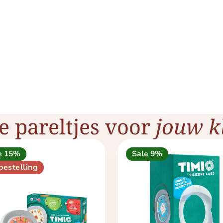
e pareltjes voor
jouw kl
e 15%
Sale 9%
bestelling