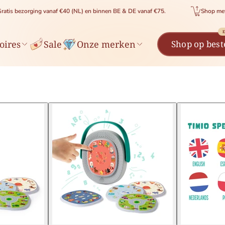
rging vanaf €40 (NL) en binnen BE & DE vanaf €75.
Shop met vertrouwen
E
oires
Sale
Onze merken
Shop op best