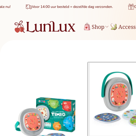
de inhoud
Voor 14:00 uur besteld = dezelfde dag verzonden.
Gratis bezo
Shop
Access
uctinformatie