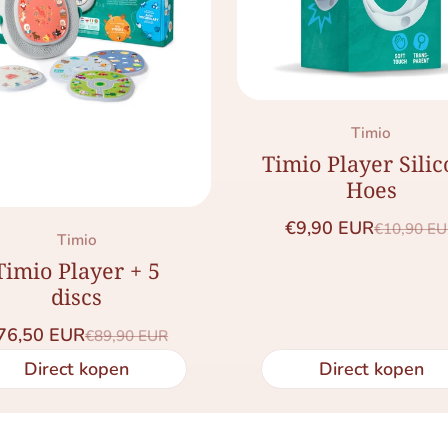
Merk:
Timio
Timio Player Sili
Hoes
€9,90 EUR
€10,90 E
Saleprijs
Normale 
Merk:
Timio
Timio Player + 5
discs
76,50 EUR
€89,90 EUR
Saleprijs
Normale prijs
Direct kopen
Direct kopen