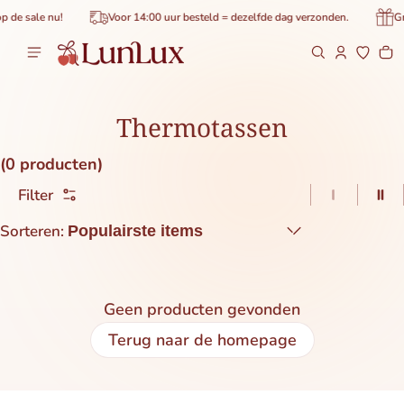
de inhoud
 de sale nu!
Voor 14:00 uur besteld = dezelfde dag verzonden.
Gra
Wi
0 
Thermotassen
(0 producten)
Filter
1 item pe
2 i
Sorteren:
Geen producten gevonden
Terug naar de homepage