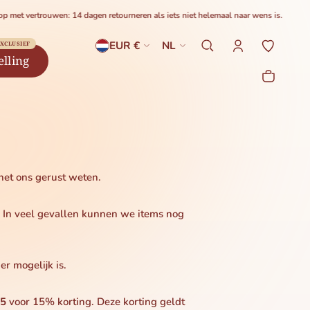
vertrouwen: 14 dagen retourneren als iets niet helemaal naar wens is.
Land
Taal
EUR €
NL
XCLUSIEF
elling
Winke
0 prod
het ons gerust weten.
. In veel gevallen kunnen we items nog
er mogelijk is.
5
voor 15% korting. Deze korting geldt