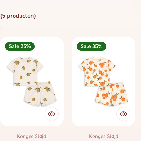
(5 producten)
Sale 25%
Sale 35%
Merk:
Merk:
Konges Sløjd
Konges Sløjd