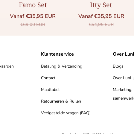
Famo Set
Itty Set
Vanaf €35,95 EUR
Vanaf €35,95 EUR
Saleprijs
Normale prijs
Saleprijs
Normale prij
€69,00 EUR
€54,95 EUR
Klantenservice
Over Lun
waarden
Betaling & Verzending
Blogs
Contact
Over LunL
Maattabel
Marketing,
samenwerk
Retourneren & Ruilen
Veelgestelde vragen (FAQ)