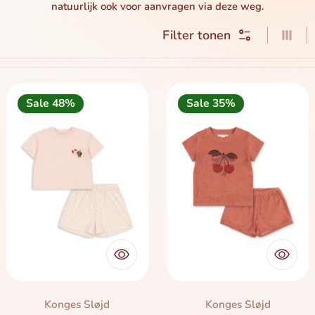
natuurlijk ook voor aanvragen via deze weg.
Filter tonen
3 ite
Sale 48%
Sale 35%
Merk:
Merk:
Konges Sløjd
Konges Sløjd