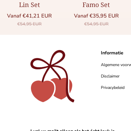
Lin Set
Famo Set
Vanaf €41,21 EUR
Vanaf €35,95 EUR
Saleprijs
Normale prijs
Saleprijs
Normale prijs
€54,95 EUR
€54,95 EUR
Informatie
Algemene voor
Disclaimer
Privacybeleid