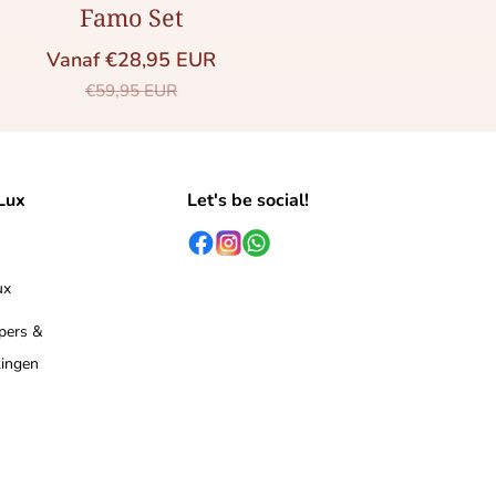
Famo Set
Vanaf €28,95 EUR
s
Saleprijs
Normale prijs
€59,95 EUR
Lux
Let's be social!
ux
 pers &
ingen