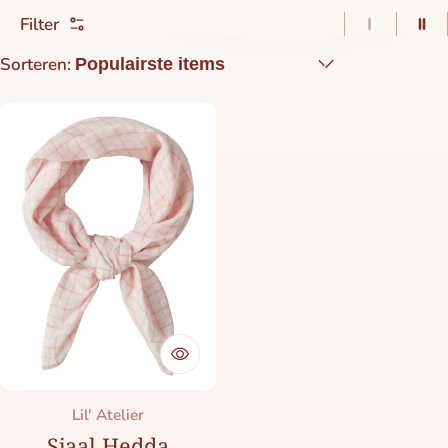
Filter
1 item pe
2 i
Sorteren:
Merk:
Lil' Atelier
Sjaal Hedda