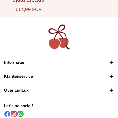
Normale prijs
€14,99 EUR
Informatie
Klantenservice
Over LunLux
Let's be social!