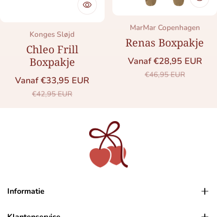
Merk:
MarMar Copenhagen
Merk:
Konges Sløjd
Renas Boxpakje
Chleo Frill
Boxpakje
Vanaf €28,95 EUR
Saleprijs
Normale prij
€46,95 EUR
Vanaf €33,95 EUR
Saleprijs
Normale prijs
€42,95 EUR
Informatie
Klantenservice