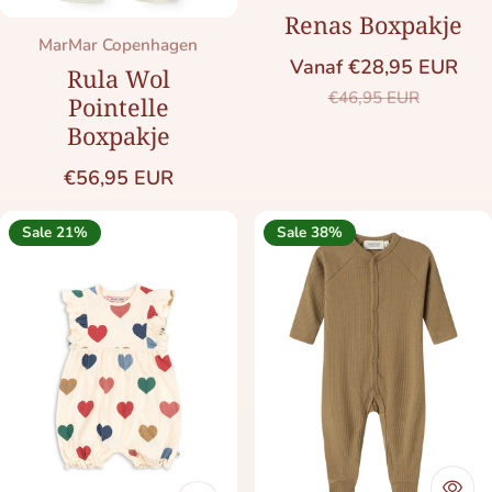
Renas Boxpakje
Merk:
MarMar Copenhagen
Vanaf €28,95 EUR
Rula Wol
Saleprijs
Normale prij
€46,95 EUR
Pointelle
Boxpakje
Normale prijs
€56,95 EUR
Sale 21%
Sale 38%