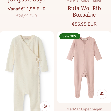
Merk:
MarMar Copenhagen
Rula Wol Rib
Vanaf €11,95 EUR
Boxpakje
Saleprijs
Normale prijs
€26,99 EUR
Normale prijs
€56,95 EUR
Sale 38%
Merk:
MarMar Copenhagen