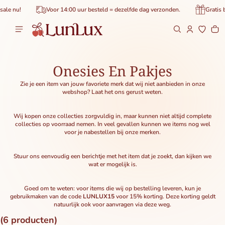
de inhoud
 nu!
Voor 14:00 uur besteld = dezelfde dag verzonden.
Gratis bez
Wi
0 
Onesies En Pakjes
Zie je een item van jouw favoriete merk dat wij niet aanbieden in onze
webshop? Laat het ons gerust weten.
Wij kopen onze collecties zorgvuldig in, maar kunnen niet altijd complete
collecties op voorraad nemen. In veel gevallen kunnen we items nog wel
voor je nabestellen bij onze merken.
Stuur ons eenvoudig een berichtje met het item dat je zoekt, dan kijken we
wat er mogelijk is.
Goed om te weten: voor items die wij op bestelling leveren, kun je
gebruikmaken van de code
LUNLUX15
voor 15% korting. Deze korting geldt
natuurlijk ook voor aanvragen via deze weg.
(6 producten)