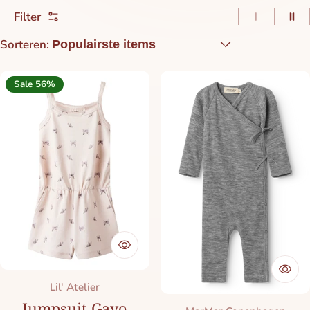
Filter
1 item pe
2 i
Sorteren:
Sale 56%
Merk:
Lil' Atelier
Jumpsuit Gayo