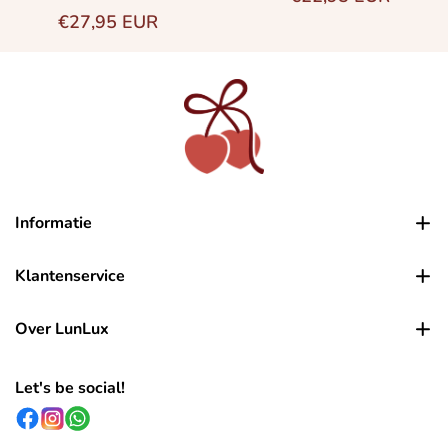
Normale prijs
€27,95 EUR
Informatie
Klantenservice
Over LunLux
Let's be social!