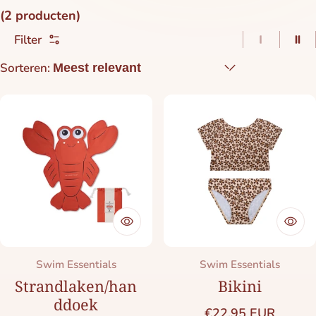
(2 producten)
Filter
1 item pe
2 i
Sorteren:
Merk:
Merk:
Swim Essentials
Swim Essentials
Strandlaken/han
Bikini
ddoek
Normale prijs
€22,95 EUR