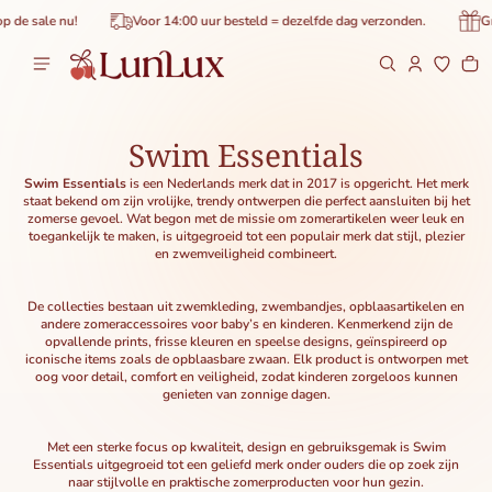
de inhoud
de sale nu!
Voor 14:00 uur besteld = dezelfde dag verzonden.
Grat
Wi
0 
Swim Essentials
Swim Essentials
is een Nederlands merk dat in 2017 is opgericht. Het merk
staat bekend om zijn vrolijke, trendy ontwerpen die perfect aansluiten bij het
zomerse gevoel. Wat begon met de missie om zomerartikelen weer leuk en
toegankelijk te maken, is uitgegroeid tot een populair merk dat stijl, plezier
en zwemveiligheid combineert.
De collecties bestaan uit zwemkleding, zwembandjes, opblaasartikelen en
andere zomeraccessoires voor baby’s en kinderen. Kenmerkend zijn de
opvallende prints, frisse kleuren en speelse designs, geïnspireerd op
iconische items zoals de opblaasbare zwaan. Elk product is ontworpen met
oog voor detail, comfort en veiligheid, zodat kinderen zorgeloos kunnen
genieten van zonnige dagen.
Met een sterke focus op kwaliteit, design en gebruiksgemak is Swim
Essentials uitgegroeid tot een geliefd merk onder ouders die op zoek zijn
naar stijlvolle en praktische zomerproducten voor hun gezin.