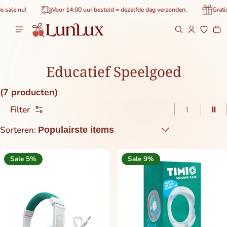
de inhoud
e nu!
Voor 14:00 uur besteld = dezelfde dag verzonden.
Gratis be
Wi
0 
Educatief Speelgoed
(7 producten)
Filter
1 item pe
2 i
Sorteren:
Sale 5%
Sale 9%