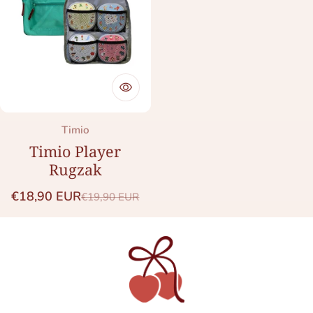
Merk:
Timio
Timio Player
Rugzak
€18,90 EUR
€19,90 EUR
Saleprijs
Normale prijs