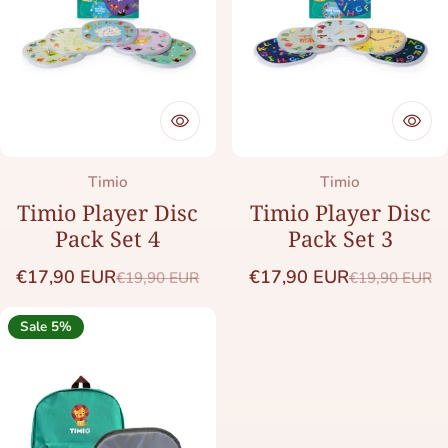
Merk:
Merk:
Timio
Timio
Timio Player Disc
Timio Player Disc
Pack Set 4
Pack Set 3
€17,90 EUR
€17,90 EUR
€19,90 EUR
€19,90 EUR
Saleprijs
Normale prijs
Saleprijs
Normale prij
Sale 5%