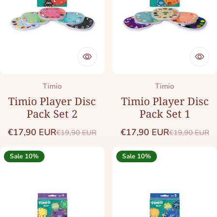
Merk:
Merk:
Timio
Timio
Timio Player Disc
Timio Player Disc
Pack Set 2
Pack Set 1
€17,90 EUR
€17,90 EUR
€19,90 EUR
€19,90 EUR
Saleprijs
Normale prijs
Saleprijs
Normale prij
Sale 10%
Sale 10%