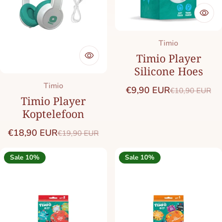
Merk:
Timio
Timio Player
Silicone Hoes
Merk:
Timio
€9,90 EUR
€10,90 EUR
Saleprijs
Normale prij
Timio Player
Koptelefoon
€18,90 EUR
€19,90 EUR
Saleprijs
Normale prijs
Sale 10%
Sale 10%