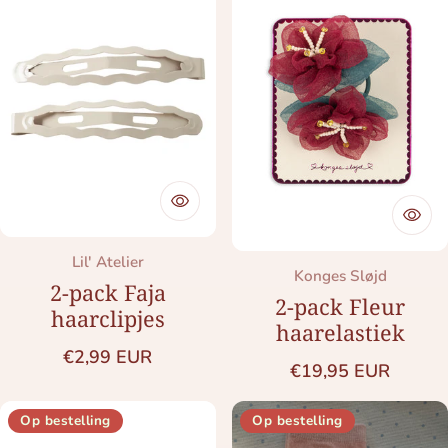
Merk:
Lil' Atelier
Merk:
Konges Sløjd
2-pack Faja
2-pack Fleur
haarclipjes
haarelastiek
Normale prijs
€2,99 EUR
Normale prijs
€19,95 EUR
Op bestelling
Op bestelling