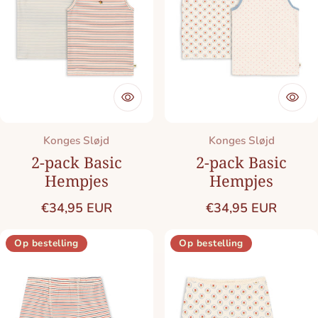
Merk:
Merk:
Konges Sløjd
Konges Sløjd
2-pack Basic
2-pack Basic
Hempjes
Hempjes
Normale prijs
Normale prijs
€34,95 EUR
€34,95 EUR
Op bestelling
Op bestelling