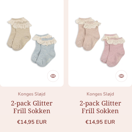
Merk:
Merk:
Konges Sløjd
Konges Sløjd
2-pack Glitter
2-pack Glitter
Frill Sokken
Frill Sokken
Normale prijs
Normale prijs
€14,95 EUR
€14,95 EUR