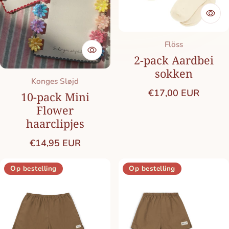
Merk:
Flöss
2-pack Aardbei
sokken
Merk:
Konges Sløjd
Normale prijs
€17,00 EUR
10-pack Mini
Flower
haarclipjes
Normale prijs
€14,95 EUR
Op bestelling
Op bestelling