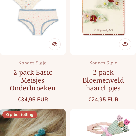
Merk:
Merk:
Konges Sløjd
Konges Sløjd
2-pack Basic
2-pack
Meisjes
Bloemenveld
Onderbroeken
haarclipjes
Normale prijs
Normale prijs
€34,95 EUR
€24,95 EUR
Op bestelling