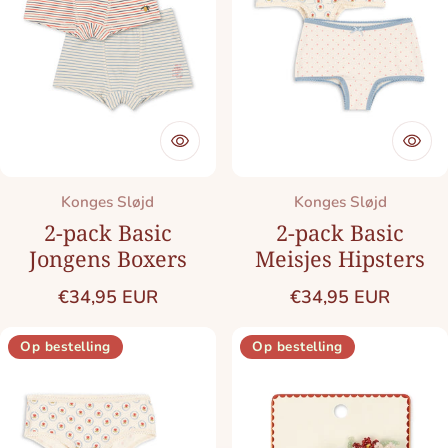
Merk:
Merk:
Konges Sløjd
Konges Sløjd
2-pack Basic
2-pack Basic
Jongens Boxers
Meisjes Hipsters
Normale prijs
Normale prijs
€34,95 EUR
€34,95 EUR
Op bestelling
Op bestelling