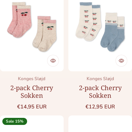
Merk:
Merk:
Konges Sløjd
Konges Sløjd
2-pack Cherry
2-pack Cherry
Sokken
Sokken
Normale prijs
Normale prijs
€14,95 EUR
€12,95 EUR
Sale 15%