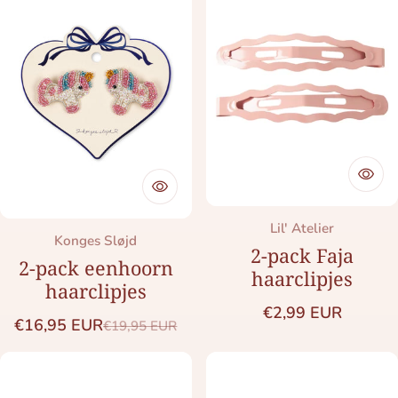
Merk:
Lil' Atelier
Merk:
Konges Sløjd
2-pack Faja
2-pack eenhoorn
haarclipjes
haarclipjes
Normale prijs
€2,99 EUR
€16,95 EUR
€19,95 EUR
Saleprijs
Normale prijs