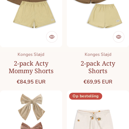
Merk:
Merk:
Konges Sløjd
Konges Sløjd
2-pack Acty
2-pack Acty
Mommy Shorts
Shorts
Normale prijs
Normale prijs
€84,95 EUR
€69,95 EUR
Op bestelling