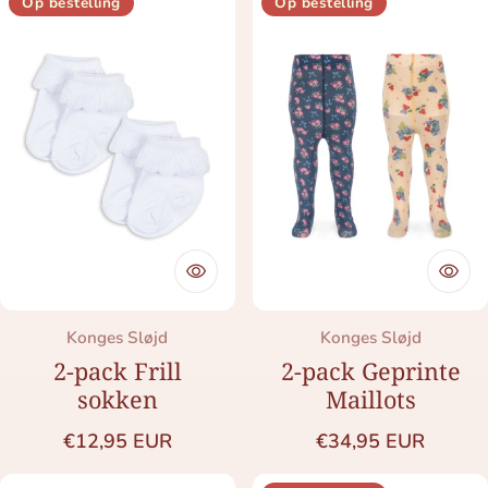
Op bestelling
Op bestelling
Merk:
Merk:
Konges Sløjd
Konges Sløjd
2-pack Frill
2-pack Geprinte
sokken
Maillots
Normale prijs
Normale prijs
€12,95 EUR
€34,95 EUR