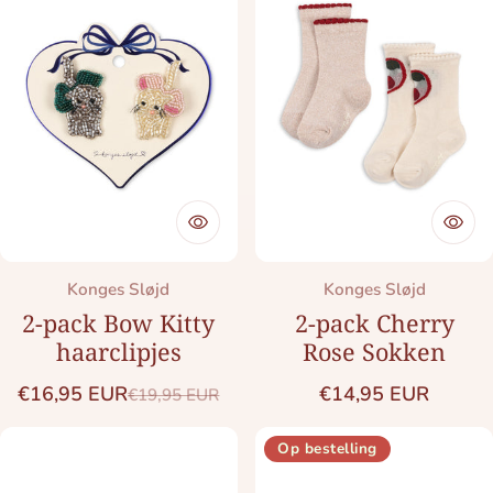
Merk:
Merk:
Konges Sløjd
Konges Sløjd
2-pack Bow Kitty
2-pack Cherry
haarclipjes
Rose Sokken
Normale prijs
€16,95 EUR
€14,95 EUR
€19,95 EUR
Saleprijs
Normale prijs
Op bestelling