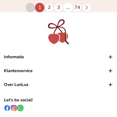
1
2
3
…
74
Informatie
Klantenservice
Over LunLux
Let's be social!