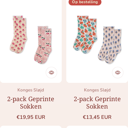
Op bestelling
Merk:
Merk:
Konges Sløjd
Konges Sløjd
2-pack Geprinte
2-pack Geprinte
Sokken
Sokken
Normale prijs
Normale prijs
€19,95 EUR
€13,45 EUR