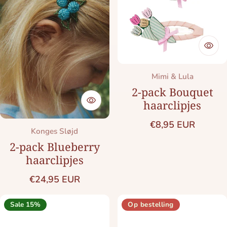
Merk:
Mimi & Lula
2-pack Bouquet
haarclipjes
Normale prijs
€8,95 EUR
Merk:
Konges Sløjd
2-pack Blueberry
haarclipjes
Normale prijs
€24,95 EUR
Sale 15%
Op bestelling