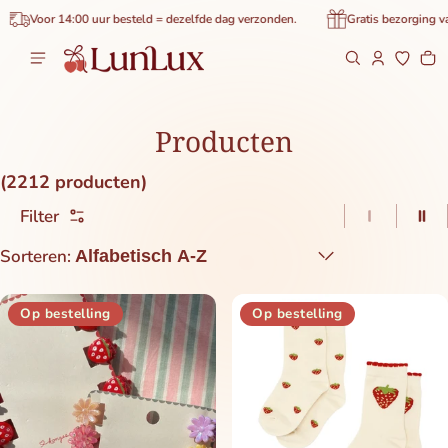
de inhoud
14:00 uur besteld = dezelfde dag verzonden.
Gratis bezorging vanaf €40 (
Wi
0 
Producten
(2212 producten)
Filter
1 item pe
2 i
Sorteren:
Op bestelling
Op bestelling