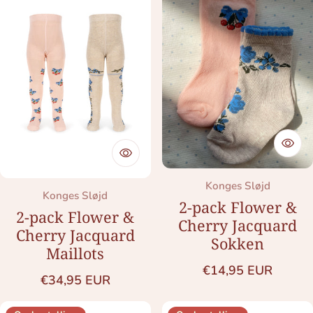
Merk:
Konges Sløjd
Merk:
Konges Sløjd
2-pack Flower &
2-pack Flower &
Cherry Jacquard
Cherry Jacquard
Sokken
Maillots
Normale prijs
€14,95 EUR
Normale prijs
€34,95 EUR