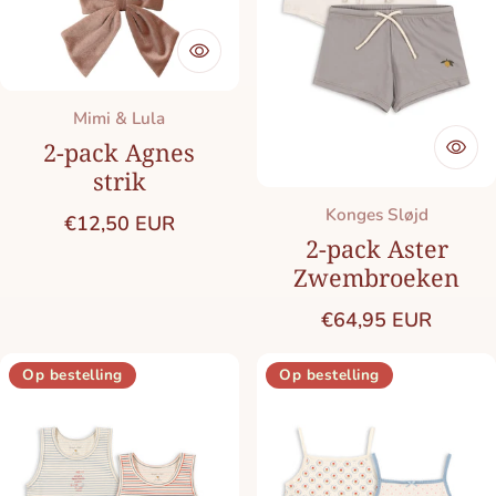
Merk:
Mimi & Lula
2-pack Agnes
strik
Merk:
Konges Sløjd
Normale prijs
€12,50 EUR
2-pack Aster
Zwembroeken
Normale prijs
€64,95 EUR
Op bestelling
Op bestelling