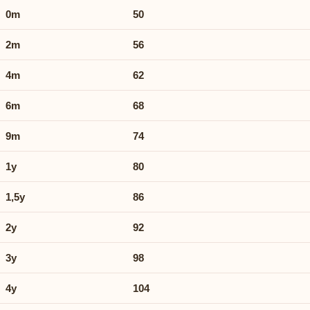
0m
50
2m
56
4m
62
6m
68
9m
74
1y
80
1,5y
86
2y
92
3y
98
4y
104