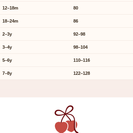
12–18m
80
18–24m
86
2–3y
92–98
3–4y
98–104
5–6y
110–116
7–8y
122–128