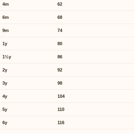
4m
62
6m
68
9m
74
1y
80
1½y
86
2y
92
3y
98
4y
104
5y
110
6y
116