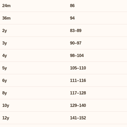
24m
86
36m
94
2y
83–89
3y
90–97
4y
98–104
5y
105–110
6y
111–116
8y
117–128
10y
129–140
12y
141–152