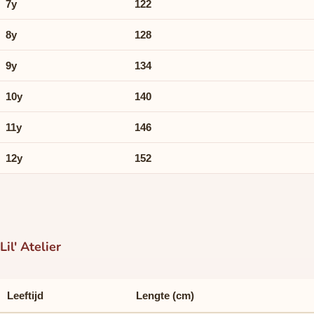
7y
122
8y
128
9y
134
10y
140
11y
146
12y
152
Lil' Atelier
Leeftijd
Lengte (cm)