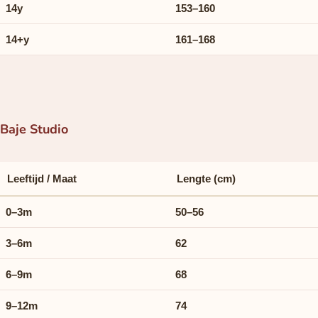
14y
153–160
14+y
161–168
Baje Studio
Leeftijd / Maat
Lengte (cm)
0–3m
50–56
3–6m
62
6–9m
68
9–12m
74