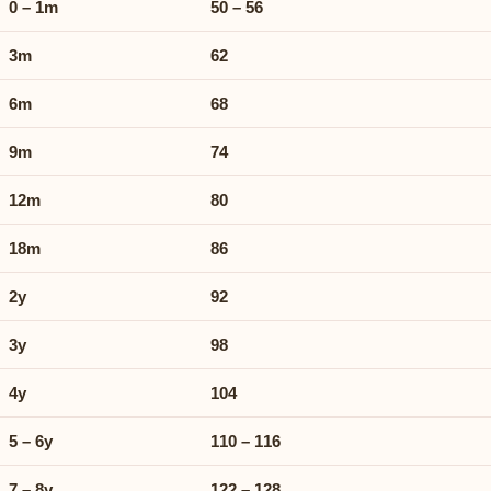
0 – 1m
50 – 56
3m
62
6m
68
9m
74
12m
80
18m
86
2y
92
3y
98
4y
104
5 – 6y
110 – 116
7 – 8y
122 – 128