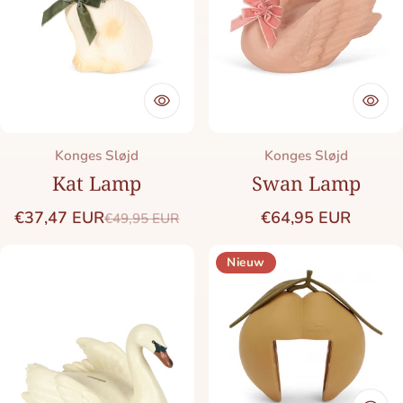
Merk:
Merk:
Konges Sløjd
Konges Sløjd
Kat Lamp
Swan Lamp
Normale prijs
€37,47 EUR
€64,95 EUR
€49,95 EUR
Saleprijs
Normale prijs
Nieuw