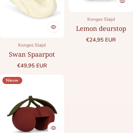
Merk:
Konges Sløjd
Lemon deurstop
Normale prijs
€24,95 EUR
Merk:
Konges Sløjd
Swan Spaarpot
Normale prijs
€49,95 EUR
Nieuw