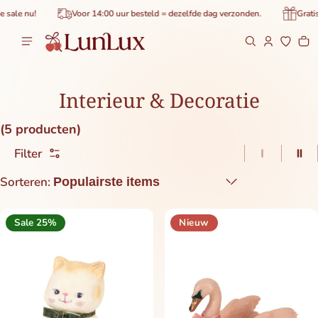
de inhoud
ale nu!
Voor 14:00 uur besteld = dezelfde dag verzonden.
Gratis b
Wi
0 
Interieur & Decoratie
(5 producten)
Filter
1 item pe
2 i
Sorteren:
Sale 25%
Nieuw