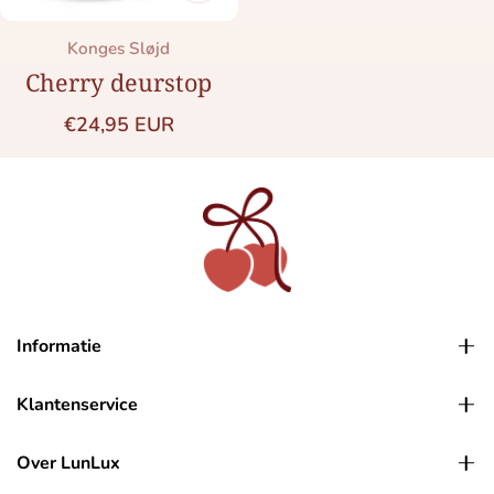
Merk:
Konges Sløjd
Cherry deurstop
Normale prijs
€24,95 EUR
Informatie
Klantenservice
Over LunLux