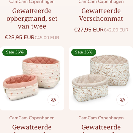
Merk:
Merk:
CamCam Copenhagen
CamCam Copenhagen
Gewatteerde
Gewatteerde
opbergmand, set
Verschoonmat
van twee
€27,95 EUR
€42,00 EUR
Saleprijs
Normale prij
€28,95 EUR
€45,00 EUR
Saleprijs
Normale prijs
Sale 36%
Sale 36%
Merk:
Merk:
CamCam Copenhagen
CamCam Copenhagen
Gewatteerde
Gewatteerde