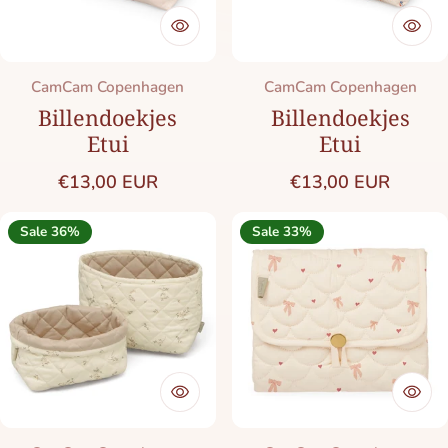
Merk:
Merk:
CamCam Copenhagen
CamCam Copenhagen
Billendoekjes
Billendoekjes
Etui
Etui
Normale prijs
Normale prijs
€13,00 EUR
€13,00 EUR
Sale 36%
Sale 33%