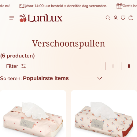
de inhoud
 nu!
Voor 14:00 uur besteld = dezelfde dag verzonden.
Gratis bezo
Wi
0 
Verschoonspullen
(6 producten)
Filter
1 item pe
2 i
Sorteren: