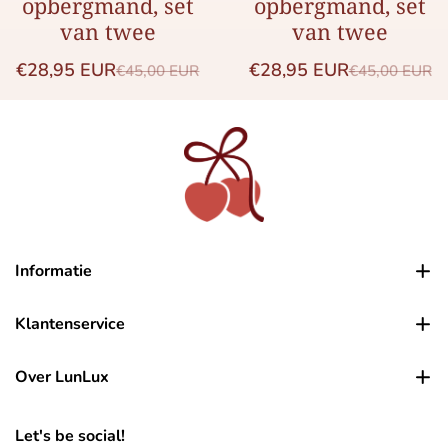
opbergmand, set
opbergmand, set
van twee
van twee
€28,95 EUR
€28,95 EUR
€45,00 EUR
€45,00 EUR
Saleprijs
Normale prijs
Saleprijs
Normale prij
Informatie
Klantenservice
Over LunLux
Let's be social!