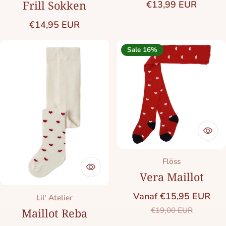
Normale prijs
Frill Sokken
€13,99 EUR
Normale prijs
€14,95 EUR
Sale 16%
Merk:
Flöss
Vera Maillot
Vanaf €15,95 EUR
Merk:
Lil' Atelier
Saleprijs
Normale prij
€19,00 EUR
Maillot Reba