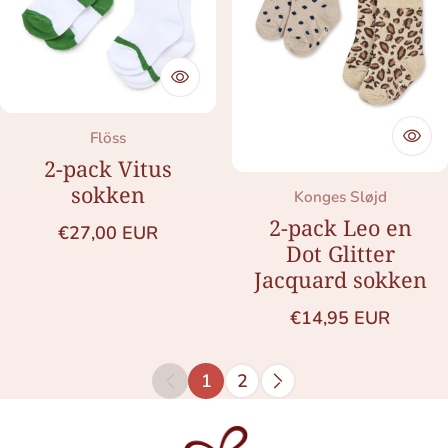
Merk:
Flöss
2-pack Vitus
sokken
Merk:
Konges Sløjd
2-pack Leo en
Normale prijs
€27,00 EUR
Dot Glitter
Jacquard sokken
Normale prijs
€14,95 EUR
1
2