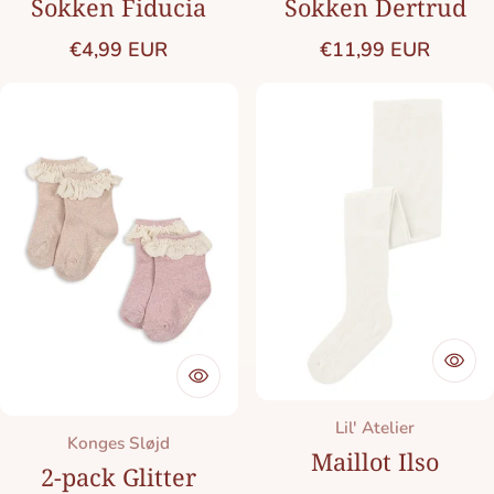
Sokken Fiducia
Sokken Dertrud
Normale prijs
Normale prijs
€4,99 EUR
€11,99 EUR
Merk:
Lil' Atelier
Merk:
Konges Sløjd
Maillot Ilso
2-pack Glitter