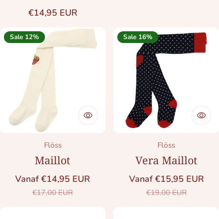
Normale prijs
€14,95 EUR
Sale 12%
Sale 16%
Merk:
Merk:
Flöss
Flöss
Maillot
Vera Maillot
Vanaf €14,95 EUR
Vanaf €15,95 EUR
Saleprijs
Normale prijs
Saleprijs
Normale prij
€17,00 EUR
€19,00 EUR