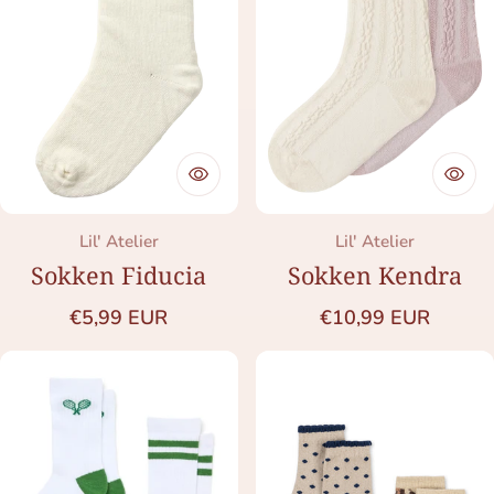
Merk:
Merk:
Lil' Atelier
Lil' Atelier
Sokken Fiducia
Sokken Kendra
Normale prijs
Normale prijs
€5,99 EUR
€10,99 EUR