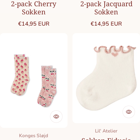
2-pack Cherry
2-pack Jacquard
Sokken
Sokken
Normale prijs
Normale prijs
€14,95 EUR
€14,95 EUR
Merk:
Lil' Atelier
Merk:
Konges Sløjd