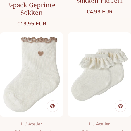
Sokken Fiducia
2-pack Geprinte
Normale prijs
Sokken
€4,99 EUR
Normale prijs
€19,95 EUR
Merk:
Merk:
Lil' Atelier
Lil' Atelier