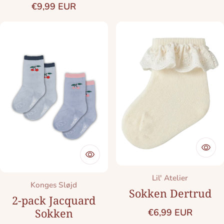
Normale prijs
€9,99 EUR
Merk:
Lil' Atelier
Merk:
Konges Sløjd
Sokken Dertrud
2-pack Jacquard
Normale prijs
Sokken
€6,99 EUR