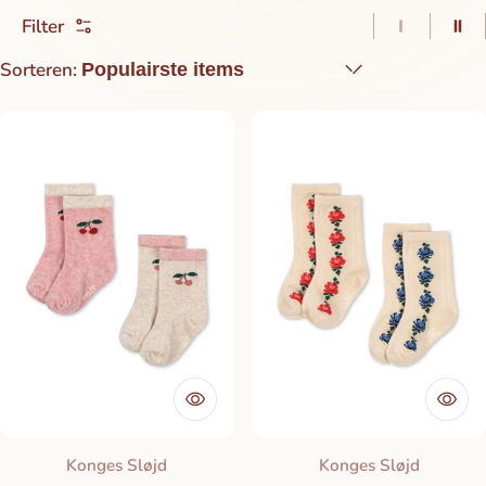
Filter
1 item pe
2 i
Sorteren:
Merk:
Merk:
Konges Sløjd
Konges Sløjd