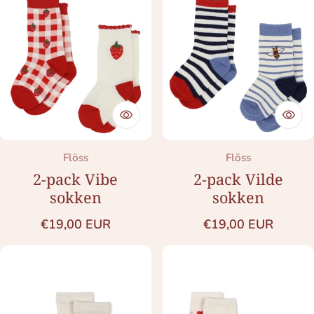
Merk:
Merk:
Flöss
Flöss
2-pack Vibe
2-pack Vilde
sokken
sokken
Normale prijs
Normale prijs
€19,00 EUR
€19,00 EUR