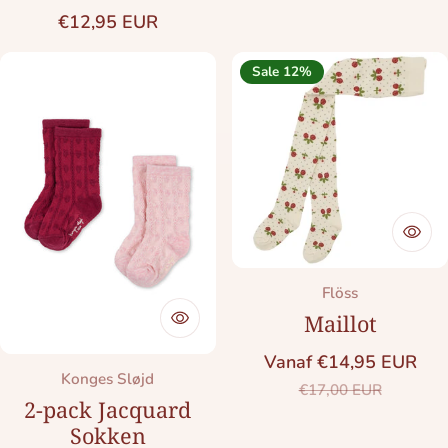
Normale prijs
€12,95 EUR
Sale 12%
Merk:
Flöss
Maillot
Vanaf €14,95 EUR
Merk:
Konges Sløjd
Saleprijs
Normale prij
€17,00 EUR
2-pack Jacquard
Sokken