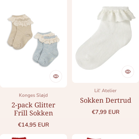
Merk:
Lil' Atelier
Merk:
Konges Sløjd
Sokken Dertrud
2-pack Glitter
Normale prijs
Frill Sokken
€7,99 EUR
Normale prijs
€14,95 EUR