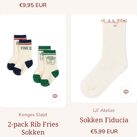
Normale prijs
€9,95 EUR
Merk:
Lil' Atelier
Merk:
Konges Sløjd
Sokken Fiducia
2-pack Rib Fries
Normale prijs
Sokken
€5,99 EUR