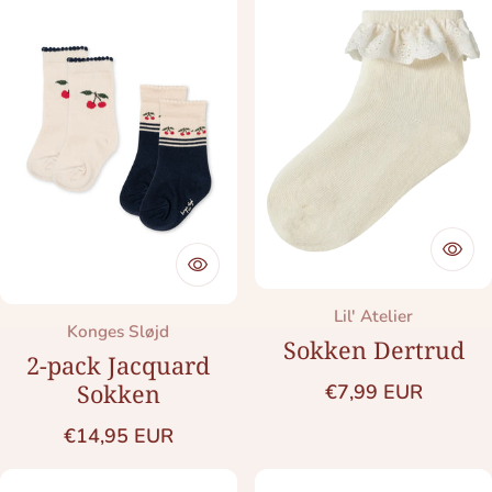
Merk:
Lil' Atelier
Merk:
Konges Sløjd
Sokken Dertrud
2-pack Jacquard
Normale prijs
Sokken
€7,99 EUR
Normale prijs
€14,95 EUR