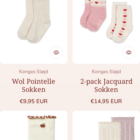
Merk:
Merk:
Konges Sløjd
Konges Sløjd
Wol Pointelle
2-pack Jacquard
Sokken
Sokken
Normale prijs
Normale prijs
€9,95 EUR
€14,95 EUR