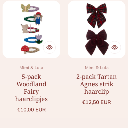
Merk:
Merk:
Mimi & Lula
Mimi & Lula
5-pack
2-pack Tartan
Woodland
Agnes strik
Fairy
haarclip
haarclipjes
Normale prijs
€12,50 EUR
Normale prijs
€10,00 EUR