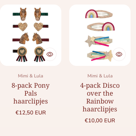
Merk:
Merk:
Mimi & Lula
Mimi & Lula
8-pack Pony
4-pack Disco
Pals
over the
haarclipjes
Rainbow
haarclipjes
Normale prijs
€12,50 EUR
Normale prijs
€10,00 EUR