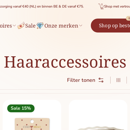
naf €40 (NL) en binnen BE & DE vanaf €75.
Shop met vertrouwen: 14 dage
E
oires
Sale
Onze merken
Shop op best
Haaraccessoires
Filter tonen
3 ite
Sale 15%