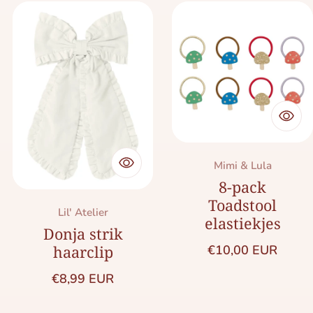
Merk:
Mimi & Lula
8-pack
Toadstool
Merk:
Lil' Atelier
elastiekjes
Donja strik
Normale prijs
€10,00 EUR
haarclip
Normale prijs
€8,99 EUR