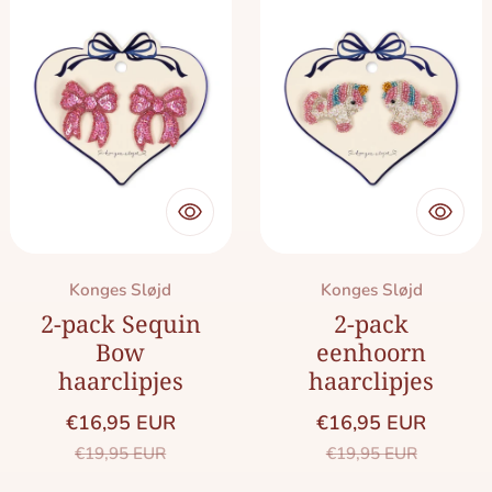
Merk:
Merk:
Konges Sløjd
Konges Sløjd
2-pack Sequin
2-pack
Bow
eenhoorn
haarclipjes
haarclipjes
€16,95 EUR
€16,95 EUR
Saleprijs
Normale prijs
Saleprijs
Normale prij
€19,95 EUR
€19,95 EUR