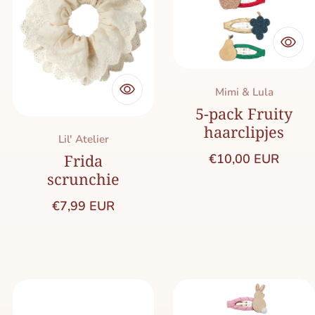
Merk:
Mimi & Lula
5-pack Fruity
haarclipjes
Merk:
Lil' Atelier
Normale prijs
€10,00 EUR
Frida
scrunchie
Normale prijs
€7,99 EUR