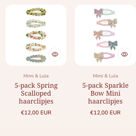
Merk:
Merk:
Mimi & Lula
Mimi & Lula
5-pack Spring
5-pack Sparkle
Scalloped
Bow Mini
haarclipjes
haarclipjes
Normale prijs
Normale prijs
€12,00 EUR
€12,00 EUR