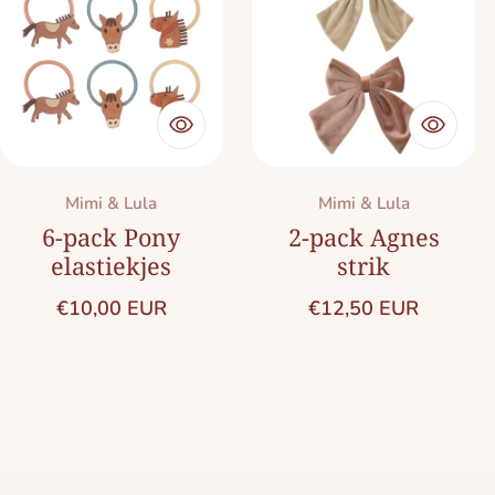
Merk:
Merk:
Mimi & Lula
Mimi & Lula
6-pack Pony
2-pack Agnes
elastiekjes
strik
Normale prijs
Normale prijs
€10,00 EUR
€12,50 EUR