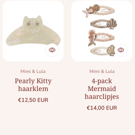
Merk:
Merk:
Mimi & Lula
Mimi & Lula
Pearly Kitty
4-pack
haarklem
Mermaid
haarclipjes
Normale prijs
€12,50 EUR
Normale prijs
€14,00 EUR