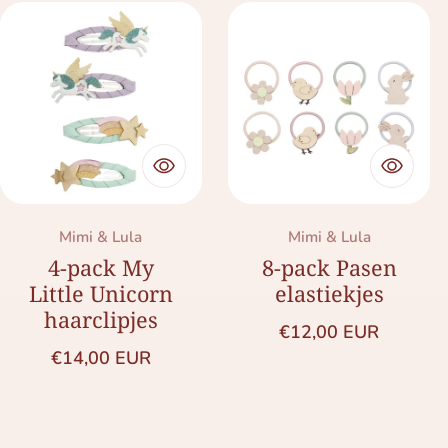
Merk:
Merk:
Mimi & Lula
Mimi & Lula
4-pack My
8-pack Pasen
Little Unicorn
elastiekjes
haarclipjes
Normale prijs
€12,00 EUR
Normale prijs
€14,00 EUR