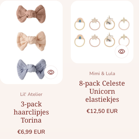
Merk:
Mimi & Lula
8-pack Celeste
Unicorn
Merk:
Lil' Atelier
elastiekjes
3-pack
Normale prijs
€12,50 EUR
haarclipjes
Torina
Normale prijs
€6,99 EUR