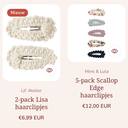
Nieuw
Merk:
Mimi & Lula
5-pack Scallop
Edge
Merk:
Lil' Atelier
haarclipjes
2-pack Lisa
Normale prijs
€12,00 EUR
haarclipjes
Normale prijs
€6,99 EUR