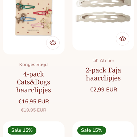
Merk:
Lil' Atelier
Merk:
Konges Sløjd
2-pack Faja
4-pack
haarclipjes
Cats&Dogs
haarclipjes
Normale prijs
€2,99 EUR
€16,95 EUR
Saleprijs
Normale prijs
€19,95 EUR
Sale 15%
Sale 15%