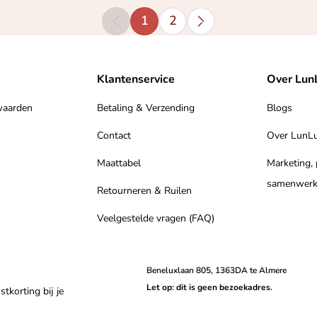
1
2
Klantenservice
Over Lun
waarden
Betaling & Verzending
Blogs
Contact
Over LunL
Maattabel
Marketing,
samenwerk
Retourneren & Ruilen
Veelgestelde vragen (FAQ)
Beneluxlaan 805, 1363DA te Almere
Let op: dit is geen bezoekadres.
korting bij je