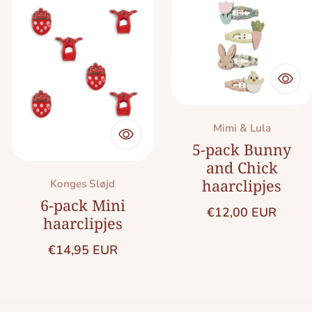
Merk:
Mimi & Lula
5-pack Bunny
and Chick
haarclipjes
Merk:
Konges Sløjd
6-pack Mini
Normale prijs
€12,00 EUR
haarclipjes
Normale prijs
€14,95 EUR
s