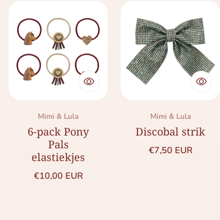
Merk:
Merk:
Mimi & Lula
Mimi & Lula
6-pack Pony
Discobal strik
Pals
Normale prijs
€7,50 EUR
elastiekjes
Normale prijs
€10,00 EUR