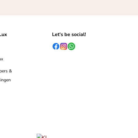
Lux
Let's be social!
ux
 pers &
ingen