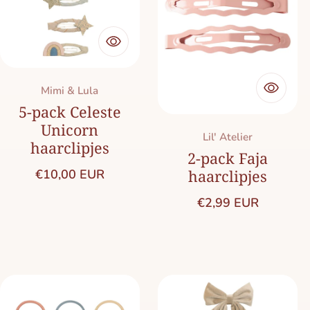
Merk:
Mimi & Lula
5-pack Celeste
Unicorn
Merk:
Lil' Atelier
haarclipjes
2-pack Faja
Normale prijs
€10,00 EUR
haarclipjes
Normale prijs
€2,99 EUR