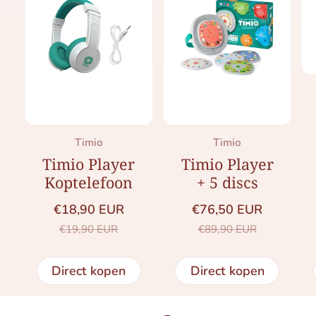
Merk:
Merk:
Timio
Timio
Timio Player
Timio Player
Koptelefoon
+ 5 discs
€18,90 EUR
€76,50 EUR
Saleprijs
Normale prijs
Saleprijs
Normale prijs
€19,90 EUR
€89,90 EUR
Direct kopen
Direct kopen