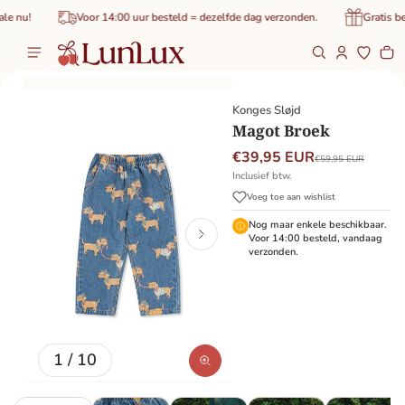
de inhoud
nu!
Voor 14:00 uur besteld = dezelfde dag verzonden.
Gratis bezo
Wi
0 
roductinformatie
Konges Sløjd
Magot Broek
€39,95 EUR
€59,95 EUR
Inclusief btw.
Voeg toe aan wishlist
Nog maar enkele beschikbaar.
Voor 14:00 besteld, vandaag
verzonden.
van
1
/
10