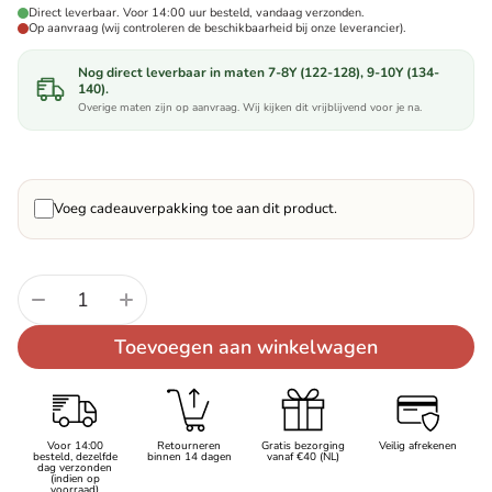
Direct leverbaar. Voor 14:00 uur besteld, vandaag verzonden.
Op aanvraag (wij controleren de beschikbaarheid bij onze leverancier).
Nog direct leverbaar in maten 7-8Y (122-128), 9-10Y (134-
140).
Overige maten zijn op aanvraag. Wij kijken dit vrijblijvend voor je na.
Voeg cadeauverpakking toe aan dit product.
Aantal:
Toevoegen aan winkelwagen
Voor 14:00
Retourneren
Gratis bezorging
Veilig afrekenen
besteld, dezelfde
binnen 14 dagen
vanaf €40 (NL)
dag verzonden
(indien op
voorraad)