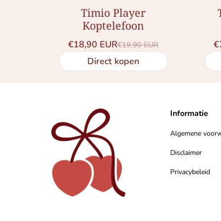
Timio Player
Koptelefoon
€18,90 EUR
€
€19,90 EUR
Saleprijs
Normale prijs
Direct kopen
Informatie
Algemene voor
Disclaimer
Privacybeleid