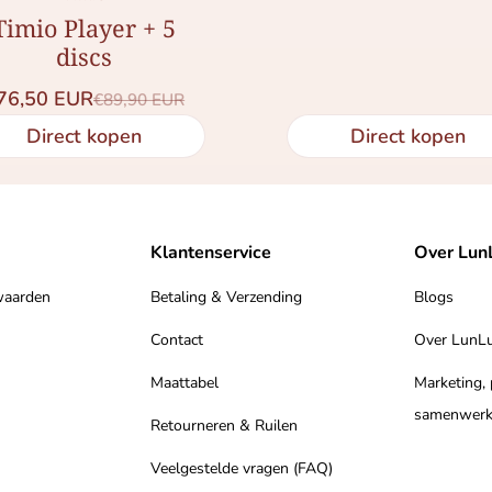
Timio Player + 5
discs
76,50 EUR
€89,90 EUR
Saleprijs
Normale prijs
Direct kopen
Direct kopen
Klantenservice
Over Lun
waarden
Betaling & Verzending
Blogs
Contact
Over LunL
Maattabel
Marketing,
samenwerk
Retourneren & Ruilen
Veelgestelde vragen (FAQ)