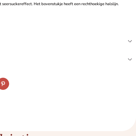
ht seersuckereffect. Het bovenstukje heeft een rechthoekige halslijn.
k
tter
Pinterest