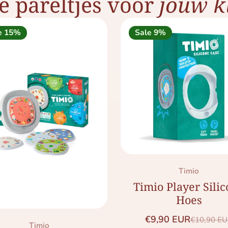
e pareltjes voor
jouw kl
e 15%
Sale 9%
Merk:
Timio
Timio Player Sili
Hoes
€9,90 EUR
€10,90 E
Saleprijs
Normale 
Merk:
Timio