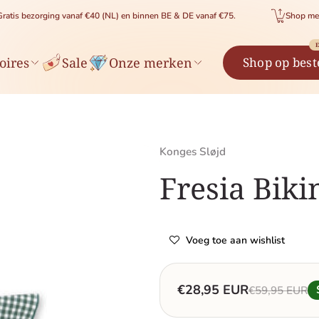
zorging vanaf €40 (NL) en binnen BE & DE vanaf €75.
Shop met vertrouw
E
oires
Sale
Onze merken
Shop op best
Konges Sløjd
Merk:
Fresia Biki
Voeg toe aan wishlist
€28,95 EUR
€59,95 EUR
Saleprijs
Normale prij