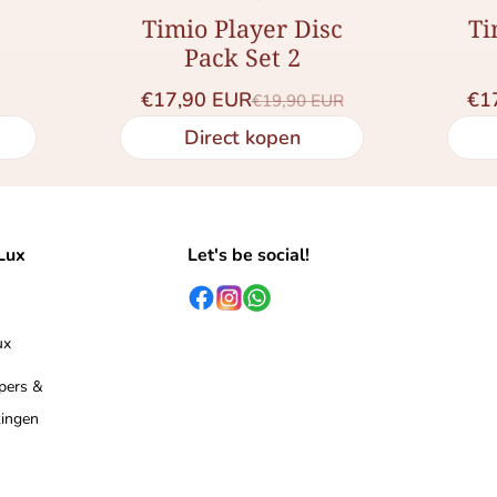
Timio Player Disc
Ti
Pack Set 2
€17,90 EUR
€1
€19,90 EUR
Saleprijs
Normale prijs
Direct kopen
Lux
Let's be social!
ux
 pers &
ingen