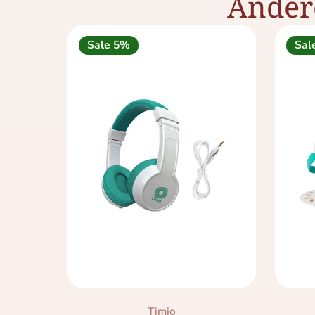
Ander
Sale 5%
Sal
Merk:
Timio