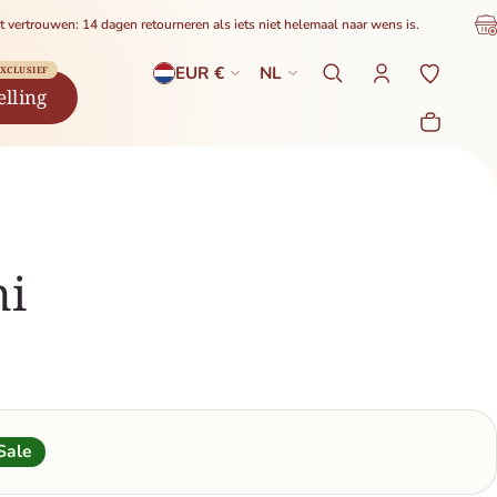
en: 14 dagen retourneren als iets niet helemaal naar wens is.
15% kort
Land
Taal
EUR €
NL
XCLUSIEF
elling
Winke
0 prod
ni
Sale
s