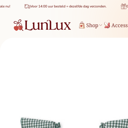
de inhoud
Voor 14:00 uur besteld = dezelfde dag verzonden.
Gratis be
Shop
Access
uctinformatie