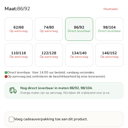
Maat:
86/92
Maattabel
62/68
74/80
86/92
98/104
Op aanvraag
Op aanvraag
Direct leverbaar
Direct leverbaar
110/116
122/128
134/140
146/152
Op aanvraag
Op aanvraag
Op aanvraag
Op aanvraag
Direct leverbaar. Voor 14:00 uur besteld, vandaag verzonden.
Op aanvraag (wij controleren de beschikbaarheid bij onze leverancier).
Nog direct leverbaar in maten 86/92, 98/104.
Overige maten zijn op aanvraag. Wij kijken dit vrijblijvend voor je na.
Voeg cadeauverpakking toe aan dit product.