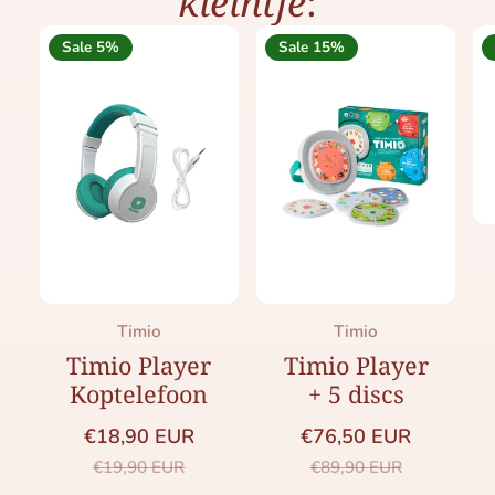
kleintje
:
Sale 5%
Sale 15%
Merk:
Merk:
Timio
Timio
Timio Player
Timio Player
Koptelefoon
+ 5 discs
€18,90 EUR
€76,50 EUR
Saleprijs
Normale prijs
Saleprijs
Normale prijs
€19,90 EUR
€89,90 EUR