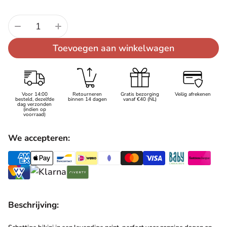
Aantal:
Toevoegen aan winkelwagen
Voor 14:00
Retourneren
Gratis bezorging
Veilig afrekenen
besteld, dezelfde
binnen 14 dagen
vanaf €40 (NL)
dag verzonden
(indien op
voorraad)
We accepteren:
Beschrijving: