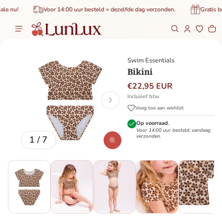
de inhoud
 nu!
Voor 14:00 uur besteld = dezelfde dag verzonden.
Gratis bez
Wi
0 
roductinformatie
Swim Essentials
Bikini
€22,95 EUR
Inclusief btw.
Voeg toe aan wishlist
Op voorraad.
Voor 14:00 uur besteld, vandaag
verzonden.
van
1
/
7