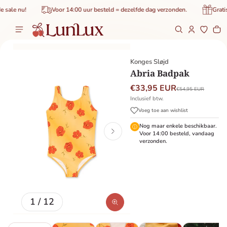
de inhoud
le nu!
Voor 14:00 uur besteld = dezelfde dag verzonden.
Gratis b
Wi
0 
roductinformatie
Konges Sløjd
Abria Badpak
€33,95 EUR
€54,95 EUR
Inclusief btw.
Voeg toe aan wishlist
Nog maar enkele beschikbaar.
Voor 14:00 besteld, vandaag
verzonden.
van
1
/
12