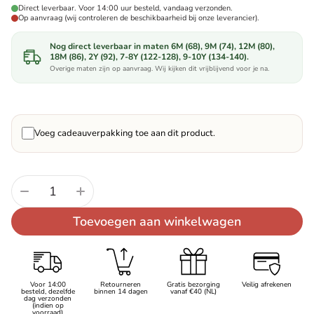
Direct leverbaar. Voor 14:00 uur besteld, vandaag verzonden.
Op aanvraag (wij controleren de beschikbaarheid bij onze leverancier).
Nog direct leverbaar in maten 6M (68), 9M (74), 12M (80),
18M (86), 2Y (92), 7-8Y (122-128), 9-10Y (134-140).
Overige maten zijn op aanvraag. Wij kijken dit vrijblijvend voor je na.
Voeg cadeauverpakking toe aan dit product.
Aantal:
Toevoegen aan winkelwagen
Voor 14:00
Retourneren
Gratis bezorging
Veilig afrekenen
besteld, dezelfde
binnen 14 dagen
vanaf €40 (NL)
dag verzonden
(indien op
voorraad)