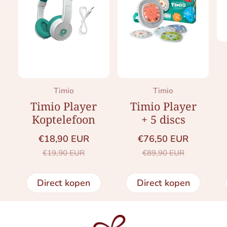
Merk:
Merk:
Timio
Timio
Timio Player
Timio Player
Koptelefoon
+ 5 discs
€18,90 EUR
€76,50 EUR
Saleprijs
Normale prijs
Saleprijs
Normale prijs
€19,90 EUR
€89,90 EUR
Direct kopen
Direct kopen