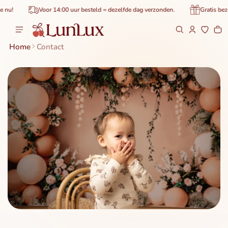
 content
u!
Voor 14:00 uur besteld = dezelfde dag verzonden.
Gratis bezor
Ca
0 
Home
Contact